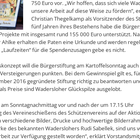
750 Euro vor. „Wir hoffen, dass sich viele Wa
unsere Arbeit auf diese Weise zu fördern“, e
Christian Thegelkamp als Vorsitzender des St
fünf Jahren ihres Bestehens habe die Bürger
 Projekte mit insgesamt rund 155 000 Euro unterstützt. 
 Ahlke erhalten die Paten eine Urkunde und werden regel
e „Laufzeiten“ für die Spendenzusagen gebe es nicht.
onzept will die Bürgerstiftung am Kartoffelsonntag auch
ersteigerungen punkten. Bei dem Gewinnspiel gilt es, fü
ber 2016 gegründete Stiftung richtig zu beantworten un
als Preise sind Wadersloher Glückspilze ausgelobt.
e am Sonntagnachmittag vor und nach der um 17.15 Uhr
 des Vereineschießens des Schützenvereins auf der Akt
n verschiedene Bilder, Drucke und hochwertige Bilderra
ke des bekannten Waderslohers Rudi Sabellek, sind uns 
beit zur Verfügung gestellt worden“, erklärt Vorstandsmi