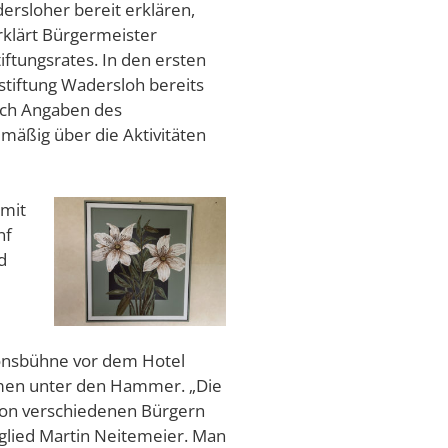
dersloher bereit erklären,
rklärt Bürgermeister
iftungsrates. In den ersten
stiftung Wadersloh bereits
Nach Angaben des
mäßig über die Aktivitäten
 mit
nf
d
ionsbühne vor dem Hotel
hmen unter den Hammer. „Die
von verschiedenen Bürgern
tglied Martin Neitemeier. Man