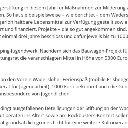
gerstiftung in diesem Jahr für Maßnahmen zur Milderung v
 So hat sie beispielsweise – wie berichtet – dem Wadersl
gerloh haltbare Lebensmittel zur Verfügung gestellt sowi
 und finanziert. Projekte – die so gut angekommen sind, d
 einmal drei Jahre beschloss und dafür jeweils bis zu 100
lping-Jugendwerk. Nachdem sich das Bauwagen-Projekt für d
ftungsrat die veranschlagten Mittel in Höhe von 5300 Euro 
 an den Verein Wadersloher Ferienspaß (mobile Frisbeego
Gerät für Jugendarbeit). 1000 Euro bekommt auch die Ge
nsbesondere von Jugendlichen.
edingt ausgefallenen Beteiligungen der Stiftung an der 
gut beraten ins Alter“ sowie am Rockbusters-Konzert soll
t grundsätzlich grünes Licht für eine weitere Kulturver