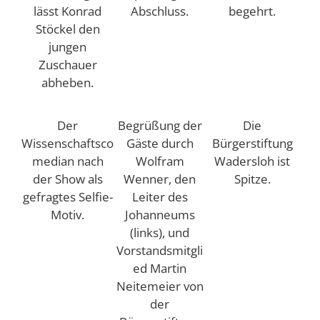
lässt Konrad
Abschluss.
begehrt.
Stöckel den
jungen
Zuschauer
abheben.
Der
Begrüßung der
Die
Wissenschaftsco
Gäste durch
Bürgerstiftung
median nach
Wolfram
Wadersloh ist
der Show als
Wenner, den
Spitze.
gefragtes Selfie-
Leiter des
Motiv.
Johanneums
(links), und
Vorstandsmitgli
ed Martin
Neitemeier von
der