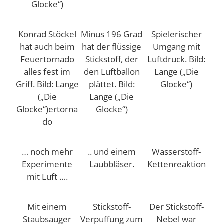
Glocke“)
Konrad Stöckel
Minus 196 Grad
Spielerischer
hat auch beim
hat der flüssige
Umgang mit
Feuertornado
Stickstoff, der
Luftdruck. Bild:
alles fest im
den Luftballon
Lange („Die
Griff. Bild: Lange
plättet. Bild:
Glocke“)
(„Die
Lange („Die
Glocke“)ertorna
Glocke“)
do
… noch mehr
.. und einem
Wasserstoff-
Experimente
Laubbläser.
Kettenreaktion
mit Luft ….
Mit einem
Stickstoff-
Der Stickstoff-
Staubsauger
Verpuffung zum
Nebel war