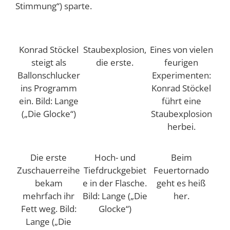
Stimmung“) sparte.
Konrad Stöckel
Staubexplosion,
Eines von vielen
steigt als
die erste.
feurigen
Ballonschlucker
Experimenten:
ins Programm
Konrad Stöckel
ein. Bild: Lange
führt eine
(„Die Glocke“)
Staubexplosion
herbei.
Die erste
Hoch- und
Beim
Zuschauerreihe
Tiefdruckgebiet
Feuertornado
bekam
e in der Flasche.
geht es heiß
mehrfach ihr
Bild: Lange („Die
her.
Fett weg. Bild:
Glocke“)
Lange („Die